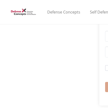
Defense Concepts
Self Defe
H