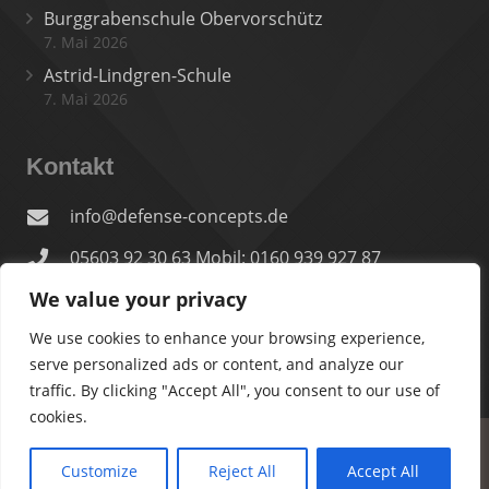
Burggrabenschule Obervorschütz
7. Mai 2026
Astrid-Lindgren-Schule
7. Mai 2026
Kontakt
info@defense-concepts.de
05603 92 30 63 Mobil: 0160 939 927 87
We value your privacy
In der Lache 28, 34295 Edermünde
We use cookies to enhance your browsing experience,
serve personalized ads or content, and analyze our
traffic. By clicking "Accept All", you consent to our use of
cookies.
© 2026 defense-concepts
Customize
Reject All
Accept All