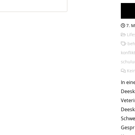
Komm
Dees
7. M
Life
beh
konfli
schulu
Kei
In ein
Deesk
Veter
Deeska
Schwer
Gespr