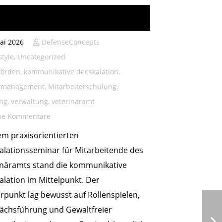
unikatives
kalationsseminar
ai 2026
DefenseConcepts
style
,
Uncategorized
örden
,
kommunikative deeskalation
,
ktmanagement
,
Mitarbeiterschulung
,
ng
,
verwaltung
,
veterinäramt
ne Kommentare
em praxisorientierten
alationsseminar für Mitarbeitende des
inäramts stand die kommunikative
lation im Mittelpunkt. Der
punkt lag bewusst auf Rollenspielen,
ächsführung und Gewaltfreier