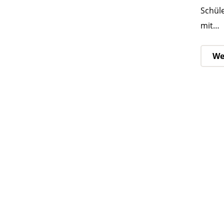
Schüle
mit…
We