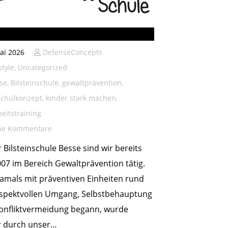
einschule seit 2007
ai 2026
DefenseConcepts
style
,
Uncategorized
se
,
Bilsteinschule
,
gewaltprävention
,
chulkonzept
,
kinder stark machen
,
heitstraining
ne Kommentare
 Bilsteinschule Besse sind wir bereits
007 im Bereich Gewaltprävention tätig.
amals mit präventiven Einheiten rund
spektvollen Umgang, Selbstbehauptung
onfliktvermeidung begann, wurde
r durch unser…