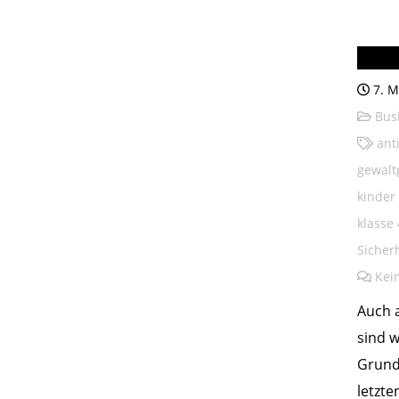
Burg
7. M
Bus
ant
gewalt
kinder
klasse 
Sicher
Kei
Auch 
sind 
Grund
letzte