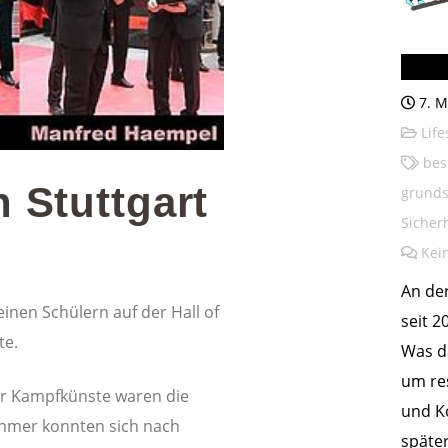
Bilst
7. M
Life
bes
n Stuttgart
grunds
Sicher
Kei
An der
inen Schülern auf der Hall of
seit 2
te.
Was d
um re
er Kampfkünste waren die
und K
nehmer konnten sich nach
späte