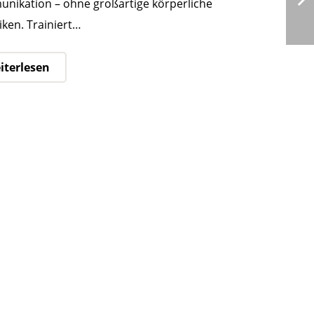
nikation – ohne großartige körperliche
ken. Trainiert…
iterlesen