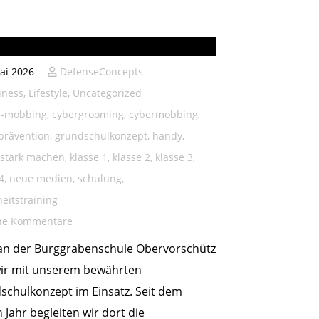
grabenschule Obervorschütz
ai 2026
DefenseConcepts
iness
,
Lifestyle
,
Uncategorized
i-mobbing
,
cybergrooming
,
cybermobbing
,
prävention
,
grundschulkonzept
,
handy
,
 stark machen
,
klasse 1
,
klasse 2
,
klasse 3
,
4
,
neue medien
,
schulung
,
heitstraining
ne Kommentare
an der Burggrabenschule Obervorschütz
wir mit unserem bewährten
schulkonzept im Einsatz. Seit dem
n Jahr begleiten wir dort die