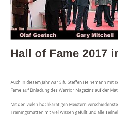
Hall of Fame 2017 i
13. Oktober 2017
Gadgets
Auch in diesem Jahr war Sifu Steffen Heinemann mit se
Fame auf Einladung des Warrior Magazins auf der Mat
Mit den vielen hochkarätigen Meistern verschiedenst
Trainingsmatten mit viel Wissen gefüllt und alle Teil