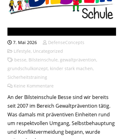
Bilsteinschule seit 2007
7. Mai 2026
DefenseConcepts
Lifestyle
,
Uncategorized
besse
,
Bilsteinschule
,
gewaltprävention
,
grundschulkonzept
,
kinder stark machen
,
Sicherheitstraining
Keine Kommentare
An der Bilsteinschule Besse sind wir bereits
seit 2007 im Bereich Gewaltprävention tätig.
Was damals mit präventiven Einheiten rund
um respektvollen Umgang, Selbstbehauptung
und Konfliktvermeidung begann, wurde