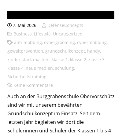
Burggrabenschule Obervorschütz
7. Mai 2026
DefenseConcepts
Business
,
Lifestyle
,
Uncategorized
anti-mobbing
,
cybergrooming
,
cybermobbing
,
gewaltprävention
,
grundschulkonzept
,
handy
,
kinder stark machen
,
klasse 1
,
klasse 2
,
klasse 3
,
klasse 4
,
neue medien
,
schulung
,
Sicherheitstraining
Keine Kommentare
Auch an der Burggrabenschule Obervorschütz
sind wir mit unserem bewährten
Grundschulkonzept im Einsatz. Seit dem
letzten Jahr begleiten wir dort die
Schülerinnen und Schüler der Klassen 1 bis 4