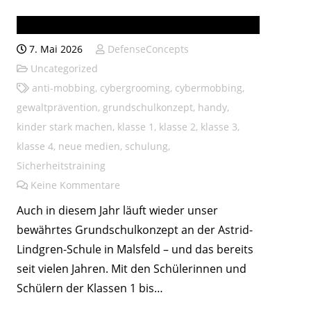
Astrid-Lindgren-Schule
7. Mai 2026
DefenseConcepts
Uncategorized
anti-mobbing
,
cybergrooming
,
cybermobbing
,
gewaltprävention
,
grundschulkonzept
,
handy
,
kinder stark machen
,
klasse 1
,
klasse 2
,
klasse 3
,
klasse 4
,
neue medien
,
schulung
,
Sicherheitstraining
Keine Kommentare
Auch in diesem Jahr läuft wieder unser
bewährtes Grundschulkonzept an der Astrid-
Lindgren-Schule in Malsfeld – und das bereits
seit vielen Jahren. Mit den Schülerinnen und
Schülern der Klassen 1 bis…