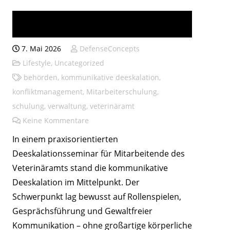
Kommunikatives
Deeskalationsseminar
7. Mai 2026
DefenseConcepts
Lifestyle
,
Uncategorized
behörden
,
kommunikative deeskalation
,
konfliktmanagement
,
Mitarbeiterschulung
,
schulung
,
verwaltung
,
veterinäramt
Keine Kommentare
In einem praxisorientierten
Deeskalationsseminar für Mitarbeitende des
Veterinäramts stand die kommunikative
Deeskalation im Mittelpunkt. Der
Schwerpunkt lag bewusst auf Rollenspielen,
Gesprächsführung und Gewaltfreier
Kommunikation – ohne großartige körperliche