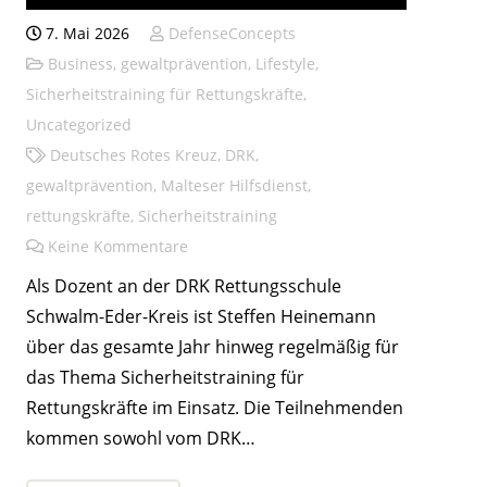
7. Mai 2026
DefenseConcepts
Business
,
gewaltprävention
,
Lifestyle
,
Sicherheitstraining für Rettungskräfte
,
Uncategorized
Deutsches Rotes Kreuz
,
DRK
,
gewaltprävention
,
Malteser Hilfsdienst
,
rettungskräfte
,
Sicherheitstraining
Keine Kommentare
Als Dozent an der DRK Rettungsschule
Schwalm-Eder-Kreis ist Steffen Heinemann
über das gesamte Jahr hinweg regelmäßig für
das Thema Sicherheitstraining für
Rettungskräfte im Einsatz. Die Teilnehmenden
kommen sowohl vom DRK…