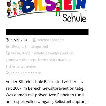
Bilsteinschule seit 2007
7. Mai 2026
DefenseConcepts
Lifestyle
,
Uncategorized
besse
,
Bilsteinschule
,
gewaltprävention
,
grundschulkonzept
,
kinder stark machen
,
Sicherheitstraining
Keine Kommentare
An der Bilsteinschule Besse sind wir bereits
seit 2007 im Bereich Gewaltprävention tätig.
Was damals mit präventiven Einheiten rund
um respektvollen Umgang, Selbstbehauptung