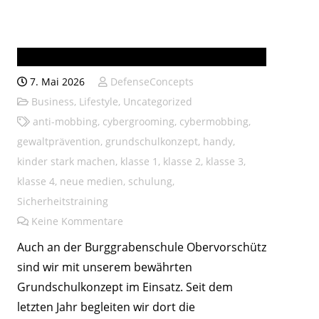
Burggrabenschule Obervorschütz
7. Mai 2026
DefenseConcepts
Business
,
Lifestyle
,
Uncategorized
anti-mobbing
,
cybergrooming
,
cybermobbing
,
gewaltprävention
,
grundschulkonzept
,
handy
,
kinder stark machen
,
klasse 1
,
klasse 2
,
klasse 3
,
klasse 4
,
neue medien
,
schulung
,
Sicherheitstraining
Keine Kommentare
Auch an der Burggrabenschule Obervorschütz
sind wir mit unserem bewährten
Grundschulkonzept im Einsatz. Seit dem
letzten Jahr begleiten wir dort die