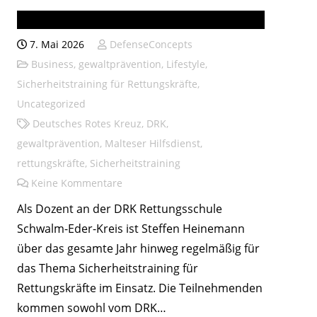
DRK-Rettungsschule Homberg
7. Mai 2026
DefenseConcepts
Business
,
gewaltprävention
,
Lifestyle
,
Sicherheitstraining für Rettungskräfte
,
Uncategorized
Deutsches Rotes Kreuz
,
DRK
,
gewaltprävention
,
Malteser Hilfsdienst
,
rettungskräfte
,
Sicherheitstraining
Keine Kommentare
Als Dozent an der DRK Rettungsschule
Schwalm-Eder-Kreis ist Steffen Heinemann
über das gesamte Jahr hinweg regelmäßig für
das Thema Sicherheitstraining für
Rettungskräfte im Einsatz. Die Teilnehmenden
kommen sowohl vom DRK…