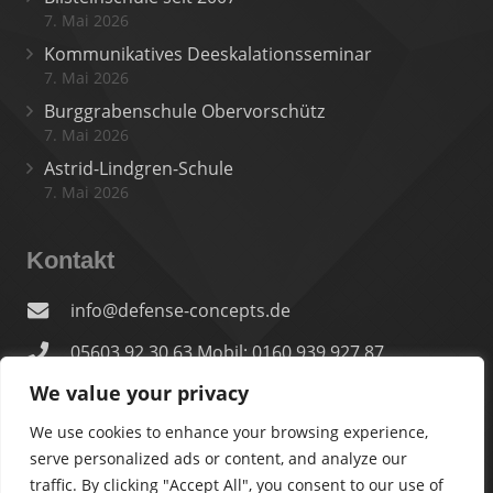
7. Mai 2026
Kommunikatives Deeskalationsseminar
7. Mai 2026
Burggrabenschule Obervorschütz
7. Mai 2026
Astrid-Lindgren-Schule
7. Mai 2026
Kontakt
info@defense-concepts.de
05603 92 30 63 Mobil: 0160 939 927 87
We value your privacy
In der Lache 28, 34295 Edermünde
We use cookies to enhance your browsing experience,
serve personalized ads or content, and analyze our
traffic. By clicking "Accept All", you consent to our use of