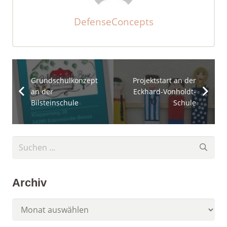
DefenseConcepts
Grundschulkonzept
Projektstart an der
an der
Eckhard-Vonholdt-
Bilsteinschule
Schule
Archiv
Archiv