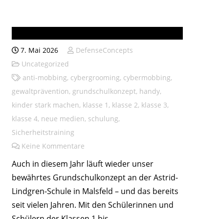
Astrid-Lindgren-Schule
7. Mai 2026
DefenseConcepts
Uncategorized
anti-mobbing
,
cybergrooming
,
cybermobbing
,
gewaltprävention
,
grundschulkonzept
,
handy
,
kinder stark machen
,
klasse 1
,
klasse 2
,
klasse 3
,
klasse 4
,
neue medien
,
schulung
,
Sicherheitstraining
Keine Kommentare
Auch in diesem Jahr läuft wieder unser
bewährtes Grundschulkonzept an der Astrid-
Lindgren-Schule in Malsfeld – und das bereits
seit vielen Jahren. Mit den Schülerinnen und
Schülern der Klassen 1 bis…