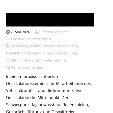
Kommunikatives
Deeskalationsseminar
7. Mai 2026
DefenseConcepts
Lifestyle
,
Uncategorized
behörden
,
kommunikative deeskalation
,
konfliktmanagement
,
Mitarbeiterschulung
,
schulung
,
verwaltung
,
veterinäramt
Keine Kommentare
In einem praxisorientierten
Deeskalationsseminar für Mitarbeitende des
Veterinäramts stand die kommunikative
Deeskalation im Mittelpunkt. Der
Schwerpunkt lag bewusst auf Rollenspielen,
Gesprächsführung und Gewaltfreier