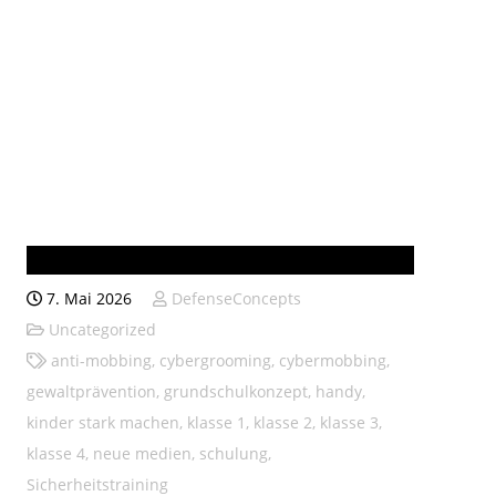
Astrid-Lindgren-Schule
7. Mai 2026
DefenseConcepts
Uncategorized
anti-mobbing
,
cybergrooming
,
cybermobbing
,
gewaltprävention
,
grundschulkonzept
,
handy
,
kinder stark machen
,
klasse 1
,
klasse 2
,
klasse 3
,
klasse 4
,
neue medien
,
schulung
,
Sicherheitstraining