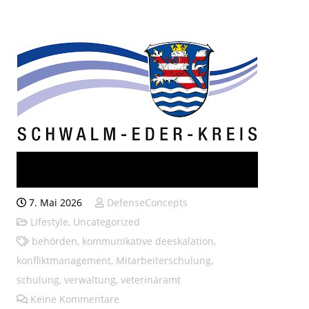
Kommunikatives
Deeskalationsseminar
7. Mai 2026
DefenseConcepts
Lifestyle
,
Uncategorized
behörden
,
kommunikative deeskalation
,
konfliktmanagement
,
Mitarbeiterschulung
,
schulung
,
verwaltung
,
veterinäramt
Keine Kommentare