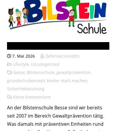
Bilsteinschule seit 2007
7. Mai 2026
DefenseConcepts
Lifestyle
,
Uncategorized
besse
,
Bilsteinschule
,
gewaltprävention
,
grundschulkonzept
,
kinder stark machen
,
Sicherheitstraining
Keine Kommentare
An der Bilsteinschule Besse sind wir bereits
seit 2007 im Bereich Gewaltprävention tätig.
Was damals mit präventiven Einheiten rund