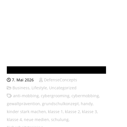
Burggrabenschule Obervorschütz
7. Mai 2026
DefenseConcepts
Business
,
Lifestyle
,
Uncategorized
anti-mobbing
,
cybergrooming
,
cybermobbing
,
gewaltprävention
,
grundschulkonzept
,
handy
,
kinder stark machen
,
klasse 1
,
klasse 2
,
klasse 3
,
klasse 4
,
neue medien
,
schulung
,