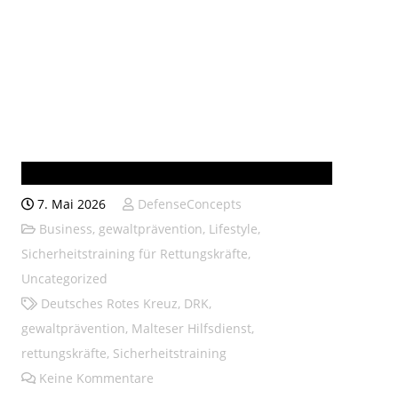
DRK-Rettungsschule Homberg
7. Mai 2026
DefenseConcepts
Business
,
gewaltprävention
,
Lifestyle
,
Sicherheitstraining für Rettungskräfte
,
Uncategorized
Deutsches Rotes Kreuz
,
DRK
,
gewaltprävention
,
Malteser Hilfsdienst
,
rettungskräfte
,
Sicherheitstraining
Keine Kommentare